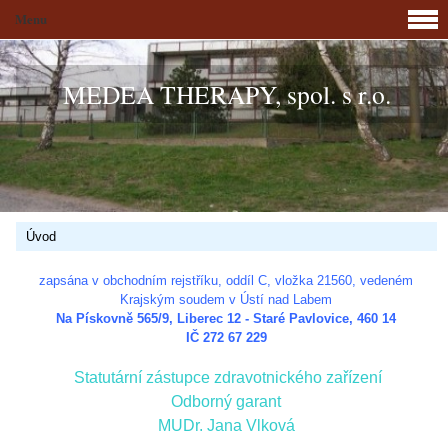
Menu
MEDEA THERAPY, spol. s r.o.
Úvod
zapsána v obchodním rejstříku, oddíl C, vložka 21560, vedeném
Krajským soudem v Ústí nad Labem
Na Pískovně 565/9, Liberec 12 - Staré Pavlovice, 460 14
IČ 272 67 229
Statutární zástupce zdravotnického zařízení
Odborný garant
MUDr. Jana Vlková