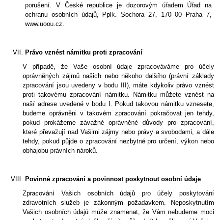
porušení. V České republice je dozorovým úřadem Úřad na
ochranu osobních údajů, Pplk. Sochora 27, 170 00 Praha 7,
www.uoou.cz.
Právo vznést námitku proti zpracování
V případě, že Vaše osobní údaje zpracováváme pro účely
oprávněných zájmů našich nebo někoho dalšího (právní základy
zpracování jsou uvedeny v bodu III), máte kdykoliv právo vznést
proti takovému zpracování námitku. Námitku můžete vznést na
naší adrese uvedené v bodu I. Pokud takovou námitku vznesete,
budeme oprávněni v takovém zpracování pokračovat jen tehdy,
pokud prokážeme závažné oprávněné důvody pro zpracování,
které převažují nad Vašimi zájmy nebo právy a svobodami, a dále
tehdy, pokud půjde o zpracování nezbytné pro určení, výkon nebo
obhajobu právních nároků.
Povinné zpracování a povinnost poskytnout osobní údaje
Zpracování Vašich osobních údajů pro účely poskytování
zdravotních služeb je zákonným požadavkem. Neposkytnutím
Vašich osobních údajů může znamenat, že Vám nebudeme moci