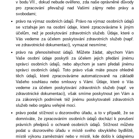
v bodu VII., dokud nebude ověřeno, zda naše oprávněné důvody
pro zpracování převažují nad Vašimi zájmy nebo právy a
svobodami;
právo na výmaz osobních údajů. Právo na výmaz osobních údajů
se vztahuje jen na osobní údaje, které zpracováváme k jiným
účelům, než je poskytování zdravotních služeb. Údaje, které o
Vás vedeme za účelem poskytování zdravotních služeb (např.
ve zdravotnické dokumentaci), vymazat nesmíme;
právo na přenositelnost údajů. Můžete žádat, abychom Vám
Vaše osobní údaje poskytli za účelem jejich předání jinému
správci osobních údajů, nebo abychom je sami předali jinému
správci osobních údajů. Toto právo však máte pouze ohledně
těch údajů, které zpracováváme automatizovaně na základě
Vašeho souhlasu nebo smlouvy s Vámi. Údaje, které o Vás
vedeme za účelem poskytování zdravotních služeb (např. ve
zdravotnické dokumentaci), však smíme poskytnout jen Vám a
za zákonných podmínek též jinému poskytovateli zdravotních
služeb nebo orgánu veřejné moci.
právo podat stížnost u dozorového úřadu, a to v případě, že se
domníváte, že zpracováním osobních údajů dochází k porušení
právních předpisů o ochraně osobních údajů. Stížnost můžete
podat u dozorového úřadu v místě svého obvyklého bydliště,
místě výkonu zaměstnání nebo v místě, kde došlo k údajnému