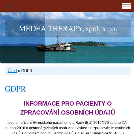
Menu
MEDEA THERAPY, spol. s r.o.
Úvod
»
GDPR
GDPR
INFORMACE PRO PACIENTY O
ZPRACOVÁNÍ OSOBNÍCH ÚDAJŮ
podle nařízení Evropského parlamentu a Rady (EU) 2016/679 ze dne 27.
dubna 2016 o ochraně fyzických osob v souvislosti se zpracováním osobních
údajů a o volném pohybu těchto údajů a o zrušení směrnice 95/46/ES