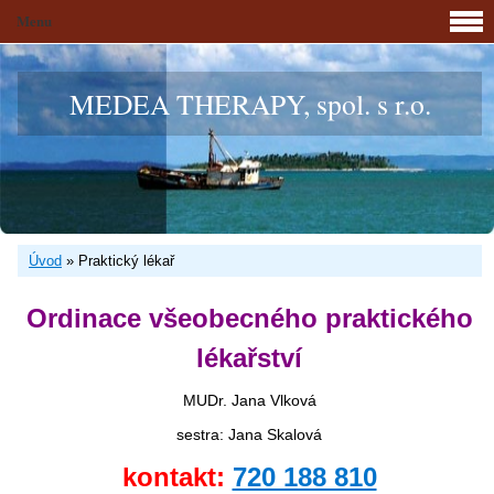
Menu
MEDEA THERAPY, spol. s r.o.
Úvod
»
Praktický lékař
Ordinace všeobecného praktického
lékařství
MUDr. Jana Vlková
sestra: Jana Skalová
kontakt:
720 188 810