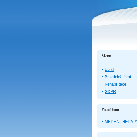
Menu
Úvod
Praktický lékař
Rehabilitace
GDPR
Fotoalbum
MEDEA THERAP