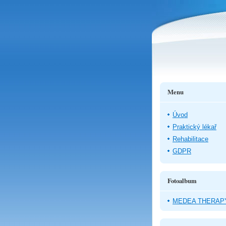
Menu
Úvod
Praktický lékař
Rehabilitace
GDPR
Fotoalbum
MEDEA THERAP