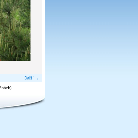
Další →
řinách)