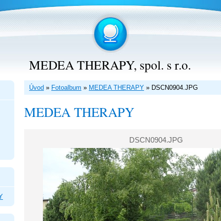
MEDEA THERAPY, spol. s r.o.
Úvod
»
Fotoalbum
»
MEDEA THERAPY
»
DSCN0904.JPG
MEDEA THERAPY
DSCN0904.JPG
Y