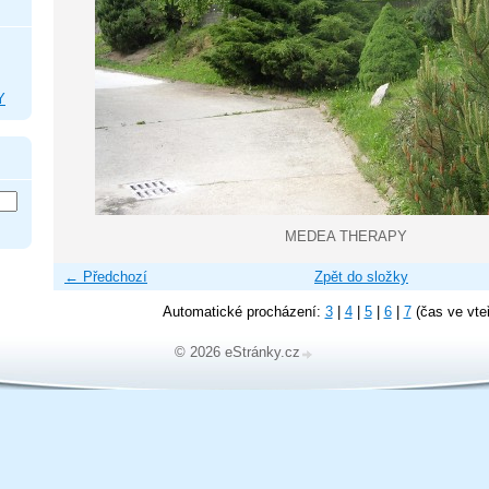
Y
MEDEA THERAPY
← Předchozí
Zpět do složky
Automatické procházení:
3
|
4
|
5
|
6
|
7
(čas ve vte
© 2026 eStránky.cz